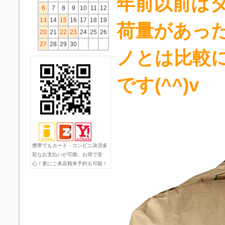
年前以前は
6
7
8
9
10
11
12
13
14
15
16
17
18
19
荷量があっ
20
21
22
23
24
25
26
27
28
29
30
ノとは比較
です(^^)v
携帯でもカード・コンビニ決済多
彩なお支払いが可能、お得で安
心！更にご来店精米予約も可能！