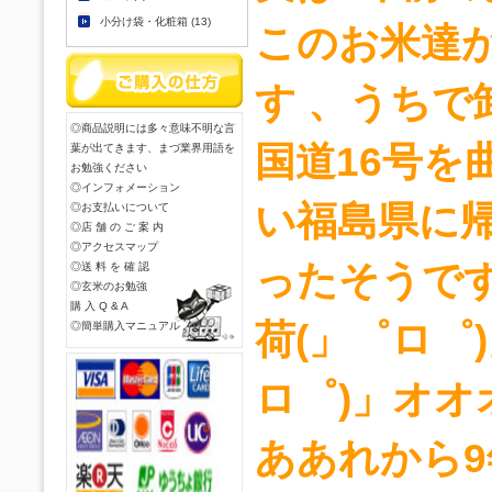
小分け袋・化粧箱 (13)
このお米達
す 、うちで
◎商品説明には多々意味不明な言
国道16号を
葉が出てきます、まづ業界用語を
お勉強ください
◎インフォメーション
い福島県に帰
◎お支払いについて
◎店 舗 の ご 案 内
◎アクセスマップ
ったそうです
◎送 料 を 確 認
◎玄米のお勉強
購 入 Q & A
荷(」゜ロ゜)
◎簡単購入マニュアル
ロ゜)」オオ
ああれから