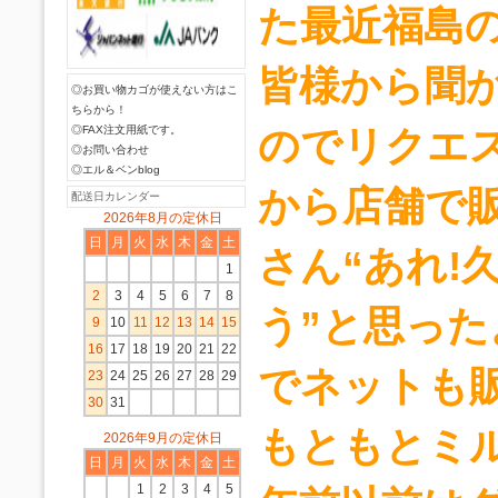
た最近福島
皆様から聞
◎お買い物カゴが使えない方はこ
ちらから！
のでリクエ
◎FAX注文用紙です。
◎お問い合わせ
◎エル＆ベンblog
から店舗で
配送日カレンダー
2026年8月の定休日
日
月
火
水
木
金
土
さん“あれ!
1
2
3
4
5
6
7
8
う”と思っ
9
10
11
12
13
14
15
16
17
18
19
20
21
22
でネットも販
23
24
25
26
27
28
29
30
31
もともとミ
2026年9月の定休日
日
月
火
水
木
金
土
1
2
3
4
5