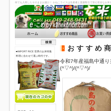
何でも入荷したそのままお届け！ かねこライスは生産者と直接取引で安心安全なお米
お す す め 商
■IMPORT RICE 世界のお米特集
料理に合わせて選ぶ時代です。
令和7年産福島中通り
(^▽^)/(^▽^)/