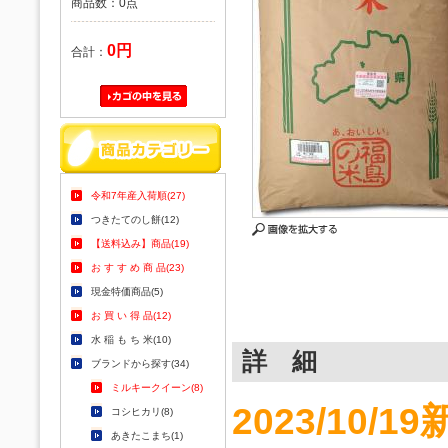
商品数：0点
0円
合計：
令和7年産入荷順(27)
つきたてのし餅(12)
【送料込み】商品(19)
お す す め 商 品(23)
現金特価商品(5)
お 買 い 得 品(12)
水 稲 も ち 米(10)
詳 細
ブランドから探す(34)
ミルキークイーン(8)
2023/10/1
コシヒカリ(8)
あきたこまち(1)