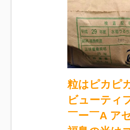
粒はピカピ
ビューティフ
￣ー￣A アセ