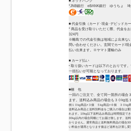
■ ネットバンク
*
JNB銀行 eBANK銀行 ゆうちょ 
■ 代金引換（カード･現金･デビッドカー
*
商品を受け取りいただく際、代金をお
324円
※離島での代金引換は地域によ出来な
問い合わせください。玄関でカード/現
払い出来ます。※ヤマト運輸のみ
■ カード払い
取り扱いカードは以下のとおりです。
*
一括払いが可能となっております
。
■梱 包
一回のご注文で、全て同一箇所の場合３
ます。送料込み商品の場合も３０kg迄
例１０kg商品×３個 ５kg商品×６個 ３０kg
送料込み商品と送料別料金をご購入の場合は重
れます。10kg以下送料込み商品は時間指定で
30kg以内の場合同梱にてお届け致します、送
かりません。通常商品と送料無料商品の場合30
い料金が適用となります後ほど送料を計算し変