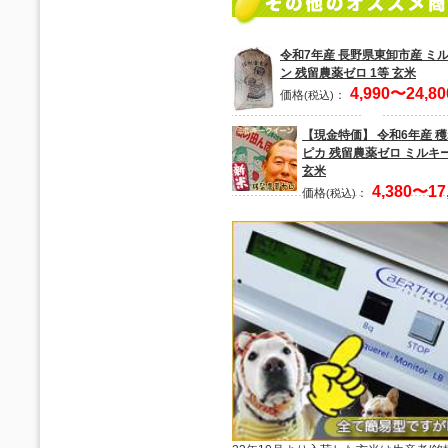
令和7年産 長野県東卸市産 ミ
ン 残留農薬ゼロ 1等 玄米
4,990〜24,80
価格
：
(税込)
【現金特価】 令和6年産 
ピカ 残留農薬ゼロ ミルキ
玄米
4,380〜17
価格
：
(税込)