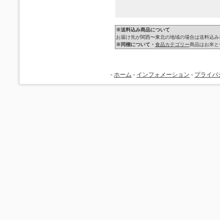
※送料込み商品について
お届け先が関西〜東北の地域の場合は送料込み
※同梱について・
食品カテゴリー
商品はお米と
-
ホーム
-
インフォメーション
-
プライバ