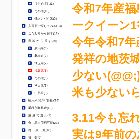
ひとめぼれ(1)
令和7年産
その他(13)
低タンパク米(3)
ークイーン1等
入荷順で探してみる(13)
こだわりから探す(17)
今年令和7
産 地 か ら 探 す(30)
新潟県(6)
発祥の地茨
北海道(2)
埼玉県(9)
福島県(3)
少ない(@@;
その他(6)
秋田県(1)
米も少ないら
山形県(3)
輸入米(短/中/長粒)(19)
業種別業務米(10)
3.11今も
重 量 で 選 ぶ(1)
食 品※同梱可能(20)
実は9年前
雑 穀 類(18)
麺 類(9)