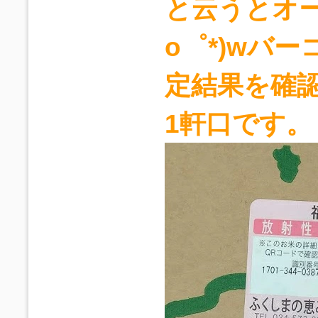
と云うとオー
o゜*)wバ
定結果を確認
1軒口です。