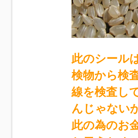
此のシール
検物から検
線を検査し
んじゃない
此の為のお