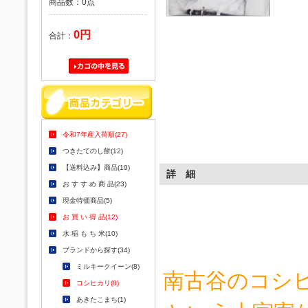
商品数：0点
0円
合計：
令和7年産入荷順(27)
つきたてのし餅(12)
【送料込み】商品(19)
詳 細
お す す め 商 品(23)
現金特価商品(5)
お 買 い 得 品(12)
水 稲 も ち 米(10)
ブランドから探す(34)
ミルキークイーン(8)
南古谷のコシヒ
コシヒカリ(8)
あきたこまち(1)