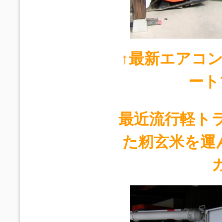
↑最新エアコ
ート
最近流行軽ト
た籾玄米を運