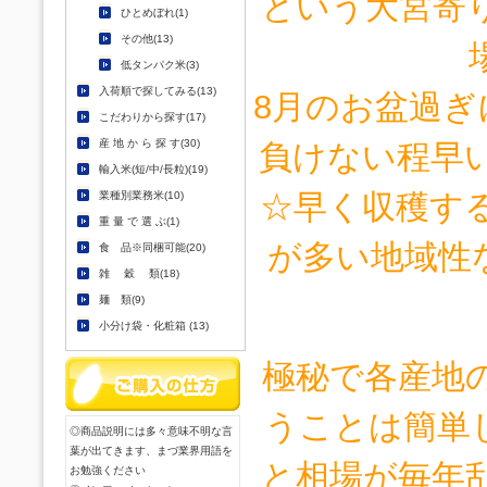
という大宮寄
ひとめぼれ(1)
その他(13)
低タンパク米(3)
入荷順で探してみる(13)
8月のお盆過ぎ
こだわりから探す(17)
産 地 か ら 探 す(30)
負けない程早い地
輸入米(短/中/長粒)(19)
☆早く収穫す
業種別業務米(10)
重 量 で 選 ぶ(1)
が多い地域性
食 品※同梱可能(20)
雑 穀 類(18)
麺 類(9)
小分け袋・化粧箱 (13)
極秘で各産地
うことは簡単
◎商品説明には多々意味不明な言
葉が出てきます、まづ業界用語を
と相場が毎年
お勉強ください