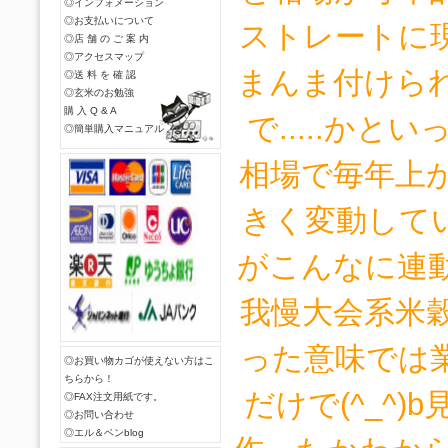
◎インフォメーション
◎お支払いについて
ストレートに
◎店 舗 の ご 案 内
◎アクセスマップ
まんま付けら
◎送 料 を 確 認
◎玄米のお勉強
購 入 Q & A
で.....か
◎簡単購入マニュアル
相場で毎年上
きく変動して
がこんなに連
我慢大会系米穀業
った意味では
◎お買い物カゴが使えない方はこ
ちらから！
だけで(^_^
◎FAX注文用紙です。
◎お問い合わせ
◎エル＆ベンblog