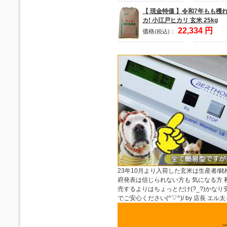
【 現金特価 】令和7年もも穫
カ! 小江戸ヒカリ 玄米 25kg
22,334 円
価格
：
(税込)
23年10月より入荷した玄米は生産者
府発表は信じられない方も 気になる方
売するよりはちょっとだけ(?_?)か
でご安心ください(^▽^)/ by 店長 エル太