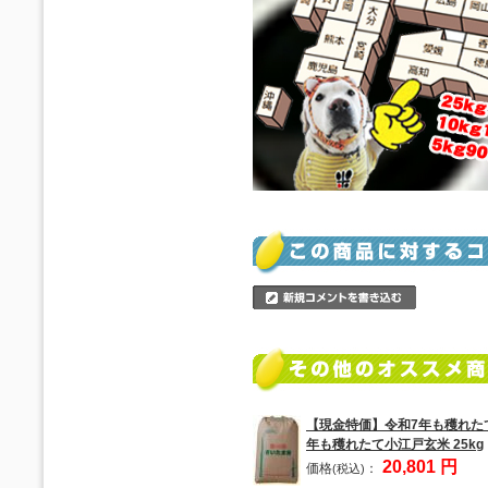
【現金特価】令和7年も穫れた
年も穫れたて小江戸玄米 25kg
20,801 円
価格
：
(税込)