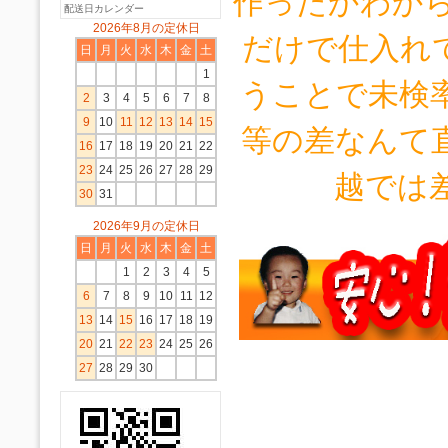
作ったかわから
配送日カレンダー
2026年8月の定休日
だけで仕入れて
日
月
火
水
木
金
土
1
うことで未検
2
3
4
5
6
7
8
9
10
11
12
13
14
15
等の差なんて
16
17
18
19
20
21
22
23
24
25
26
27
28
29
越では差
30
31
2026年9月の定休日
日
月
火
水
木
金
土
1
2
3
4
5
6
7
8
9
10
11
12
13
14
15
16
17
18
19
20
21
22
23
24
25
26
27
28
29
30