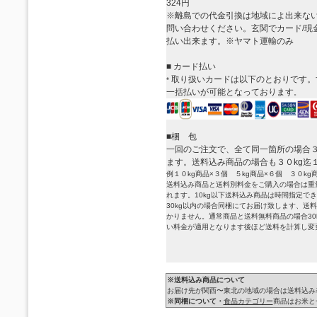
324円
※離島での代金引換は地域によ出来な
問い合わせください。玄関でカード/現
払い出来ます。※ヤマト運輸のみ
■ カード払い
取り扱いカードは以下のとおりです。
*
一括払いが可能となっております
。
■梱 包
一回のご注文で、全て同一箇所の場合３
ます。送料込み商品の場合も３０kg迄
例１０kg商品×３個 ５kg商品×６個 ３０kg
送料込み商品と送料別料金をご購入の場合は重
れます。10kg以下送料込み商品は時間指定で
30kg以内の場合同梱にてお届け致します、送
かりません。通常商品と送料無料商品の場合30
い料金が適用となります後ほど送料を計算し変
※送料込み商品について
お届け先が関西〜東北の地域の場合は送料込み
※同梱について・
食品カテゴリー
商品はお米と