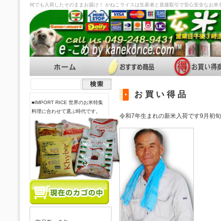
何でも入荷したそのままお届け！ かねこライスは生産者と直接取引で安心安全なお米
お 買 い 得 品
■IMPORT RICE 世界のお米特集
料理に合わせて選ぶ時代です。
令和7年生まれの新米入荷です9月初旬収