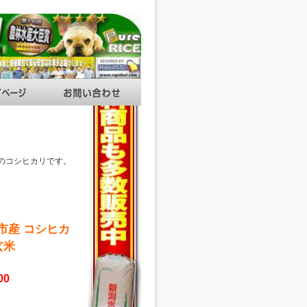
シのコシヒカリです。
市産 コシヒカ
玄米
00