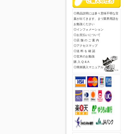
◎商品説明には多々意味不明な言
葉が出てきます、まづ業界用語を
お勉強ください
◎インフォメーション
◎お支払いについて
◎店 舗 の ご 案 内
◎アクセスマップ
◎送 料 を 確 認
◎玄米のお勉強
購 入 Q & A
◎簡単購入マニュアル