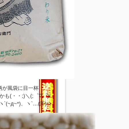
柄が風袋に目一杯
・・;)＼(;゜∇゜)/
~д~*)、ヽ`…(汗)☆