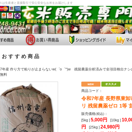
イスは生産者と直接取引で安心安全なお米をお届けします
お す す め 商 品
7年産 作り方で粘りが止まらないw(゜o゜*)w 残留農薬分析済みで全項目検出ナ
無料
商品コード：
令和7年産 長野県東卸
リ 残留農薬ゼロ 1等 
販売価格
：
(税込)
5,000円
10,0
[5kg
]
[10kg
]
円
24,980円
[25kg
]