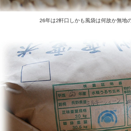
26年は2軒口しかも風袋は何故か無地の袋