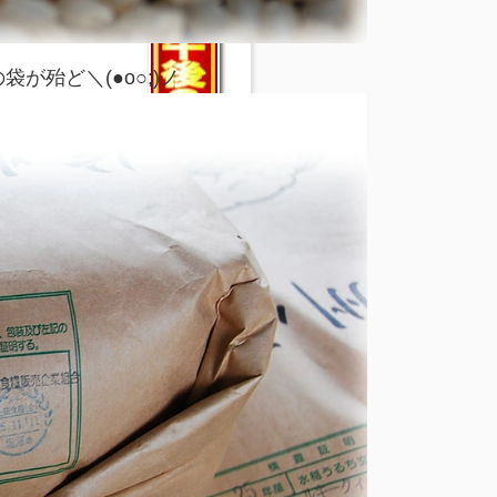
が殆ど＼(●o○;)ノ