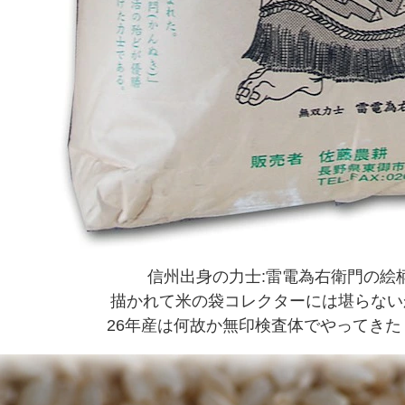
信州出身の力士:雷電為右衛門の絵
描かれて米の袋コレクターには堪らないかも(
26年産は何故か無印検査体でやってきたヽ`(