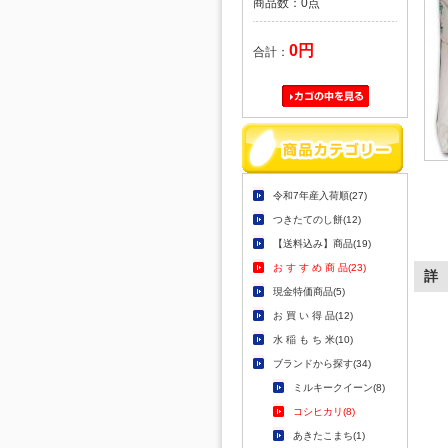
商品数：0点
0円
合計：
令和7年産入荷順(27)
つきたてのし餅(12)
【送料込み】商品(19)
お す す め 商 品(23)
詳
現金特価商品(5)
お 買 い 得 品(12)
水 稲 も ち 米(10)
ブランドから探す(34)
ミルキークイーン(8)
コシヒカリ(8)
あきたこまち(1)