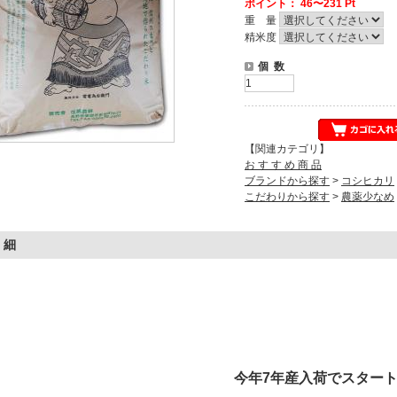
ポイント： 46〜231 Pt
重 量
精米度
個 数
【関連カテゴリ】
お す す め 商 品
ブランドから探す
>
コシヒカリ
こだわりから探す
>
農薬少なめ
 細
今年7年産入荷でスター