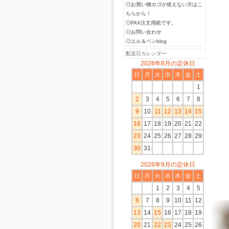
◎お買い物カゴが使えない方はこ
ちらから！
◎FAX注文用紙です。
◎お問い合わせ
◎エル＆ベンblog
配送日カレンダー
2026年8月の定休日
日
月
火
水
木
金
土
1
2
3
4
5
6
7
8
9
10
11
12
13
14
15
16
17
18
19
20
21
22
23
24
25
26
27
28
29
30
31
2026年9月の定休日
日
月
火
水
木
金
土
1
2
3
4
5
6
7
8
9
10
11
12
13
14
15
16
17
18
19
20
21
22
23
24
25
26