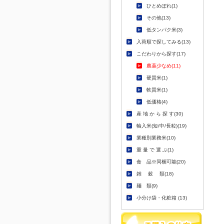
ひとめぼれ(1)
その他(13)
低タンパク米(3)
入荷順で探してみる(13)
こだわりから探す(17)
農薬少なめ(11)
硬質米(1)
軟質米(1)
低価格(4)
産 地 か ら 探 す(30)
輸入米(短/中/長粒)(19)
業種別業務米(10)
重 量 で 選 ぶ(1)
食 品※同梱可能(20)
雑 穀 類(18)
麺 類(9)
小分け袋・化粧箱 (13)